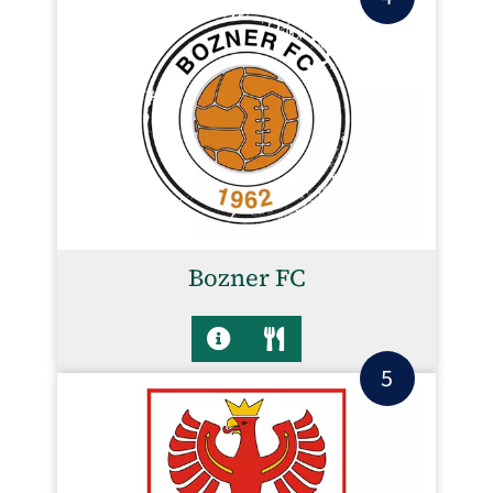
Bozner FC
5